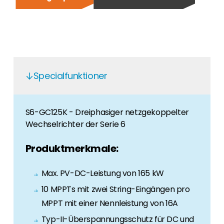
Karriär
Letar du efter ett jobb inom sektorn för
förnybar energi? Då har du kommit till rätt
ställe!
Husägare
Specialfunktioner
Om du letar efter viktig produkt- och
branschinformation hittar du den här.
S6-GC125K - Dreiphasiger netzgekoppelter
Wechselrichter der Serie 6
Produktmerkmale:
Max. PV-DC-Leistung von 165 kW
10 MPPTs mit zwei String-Eingängen pro
MPPT mit einer Nennleistung von 16A
Typ-II-Überspannungsschutz für DC und