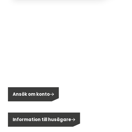
Bli en del av Segen!
Önskar du bli kund hos Segen?
Ansök om konto
Är du privatperson?
Information till husägare