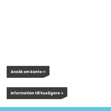
Bli en del av Segen!
Önskar du bli kund hos Segen?
Ansök om konto
Är du privatperson?
Information till husägare