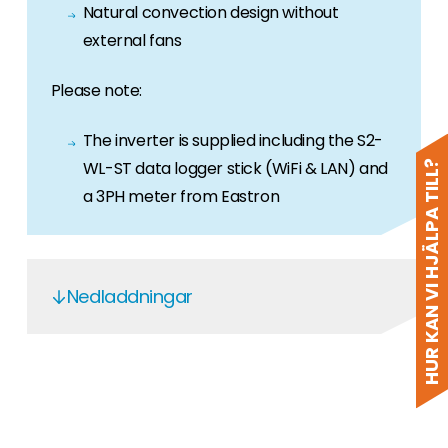
Natural convection design without
external fans
Please note:
The inverter is supplied including the S2-
WL-ST data logger stick (WiFi & LAN) and
HUR KAN VI HJÄLPA TILL?
a 3PH meter from Eastron
Nedladdningar
UKCS SOL-S6-EH3P-8.0K-H-EU
SOL-S6-EH3P-8.0K-H-EU
Radio Equipment Regulations. 2017.