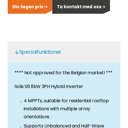
Din Segen pris
Ta kontakt med oss
Karriär
Letar du efter ett jobb inom sektorn för
förnybar energi? Då har du kommit till rätt
ställe!
Husägare
Om du letar efter viktig produkt- och
Specialfunktioner
branschinformation hittar du den här.
**** Not approved for the Belgian market! ***
Solis S6 8kW 3PH Hybrid Inverter
4 MPPTs, suitable for residential rooftop
installations with multiple array
orientations
Supports Unbalanced and Half-Wave